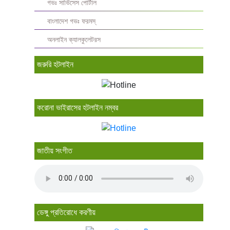
গভঃ সার্ভিসেস পোর্টাল
বাংলাদেশ গভঃ ফরমস্‌
অনলাইন ক্যালকুলেটরস
জরুরি হটলাইন
করোনা ভাইরাসের হটলাইন নম্বর
জাতীয় সংগীত
ডেঙ্গু প্রতিরোধে করণীয়