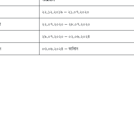
২২.১২.২০১৯ – ২১.০৭.২০২০
া
২২.০৭.২০২০ – ২৮.০৭.২০২০
২৯.০৭.২০২০ – ০২.০৬.২০২৪
দ
০৩.০৬.২০২৪ – বর্তমান