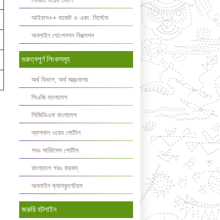
সিজিএ ওয়েব মেইল
আইবাস++ বাজেট ও একা. সিস্টেম
অনলাইন পে/পেনশন ফিক্সেশন
গুরুত্বপুর্ণ লিংকসমূহ
অর্থ বিভাগ, অর্থ মন্ত্রনালয়
সিএজি বাংলাদেশ
সিজিডিএফ বাংলাদেশ
ন্যাশনাল ওয়েব পোর্টাল
গভঃ সার্ভিসেস পোর্টাল
বাংলাদেশ গভঃ ফরমস্‌
অনলাইন ক্যালকুলেটরস
জরুরি হটলাইন