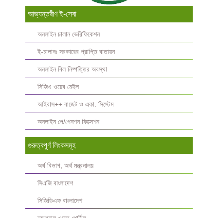
আভ্যন্তরীণ ই-সেবা
অনলাইন চালান ভেরিফিকেশন
ই-চালানঃ সরকারের প্রাপ্তি বাতায়ন
অনলাইন বিল নিষ্পত্তির অবস্থা
সিজিএ ওয়েব মেইল
আইবাস++ বাজেট ও একা. সিস্টেম
অনলাইন পে/পেনশন ফিক্সেশন
গুরুত্বপুর্ণ লিংকসমূহ
অর্থ বিভাগ, অর্থ মন্ত্রনালয়
সিএজি বাংলাদেশ
সিজিডিএফ বাংলাদেশ